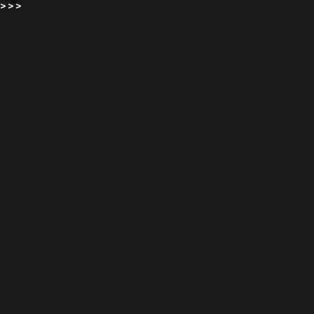
>
>
>